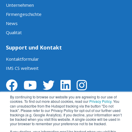
Unternehmen
Firmengeschichte
News
Qualität
Support und Kontakt
Kontaktformular
IMS CS weltweit
By continuing to browse our website you are agreeing to our use of
cookies. To find out more about cookies, read our
Privacy Policy
. You
can unsubscribe from the Hubspot tracking via the button "Do not
track". Please refer to our Privacy Policy for opt-out of our further used
trackings (e.g. Google Analytics). If you decline, your information won’t
be tracked when you visit this website. A single cookie will be used in
Impressum
Datenschutz
AGBs
your browser to remember your preference not to be tracked.
If you decline, your information won’t be tracked when you visit this