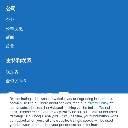
公司
企业
公司历史
新闻
质量
支持和联系
联系表
全球的IMS
By continuing to browse our website you are agreeing to our use of
cookies. To find out more about cookies, read our
Privacy Policy
. You
can unsubscribe from the Hubspot tracking via the button "Do not
track". Please refer to our Privacy Policy for opt-out of our further used
trackings (e.g. Google Analytics). If you decline, your information won’t
be tracked when you visit this website. A single cookie will be used in
your browser to remember your preference not to be tracked.