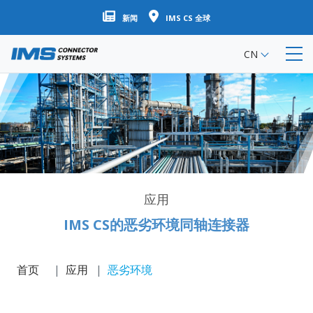
跳
新闻
IMS CS 全球
转
到
CN
主
要
内
容
应用
IMS CS的恶劣环境同轴连接器
首页
应用
恶劣环境