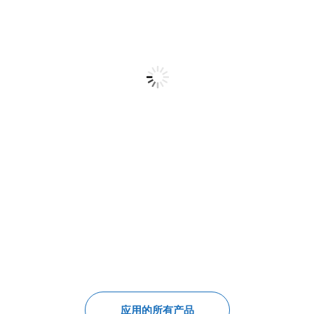
TNC
定制的解决
SMA
射频开
方案
AUT
CA
COM
COM
COM
IND
IND
IND
COM
浏
根
浏
浏
览
据
览
览
目
要
目
目
录
求
录
录
应用的所有产品