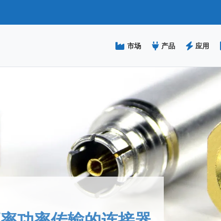
跳
转
到
主
市场
产品
应用
要
内
容
高频率功率传输的连接器