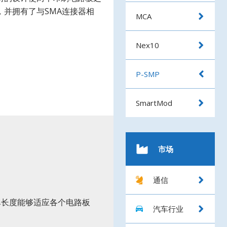
并拥有了与SMA连接器相
MCA
Nex10
P-SMP
SmartMod
市场
通信
图
像
弹长度能够适应各个电路板
汽车行业
图
。
像