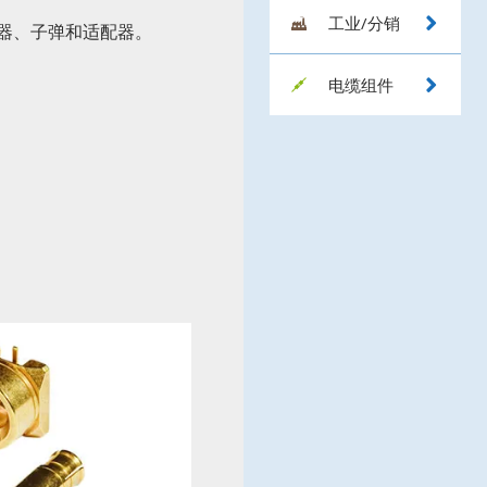
工业/分销
图
接器、子弹和适配器。
像
电缆组件
图
像