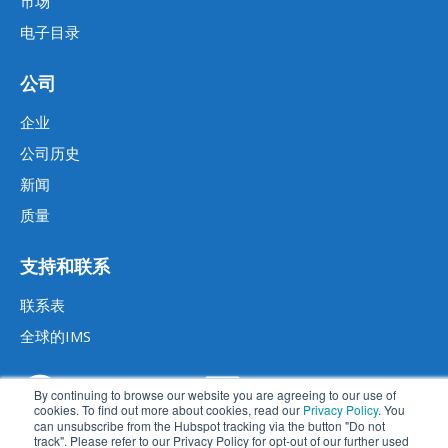
市场
电子目录
公司
企业
公司历史
新闻
质量
支持和联系
联系表
全球的IMS
By continuing to browse our website you are agreeing to our use of
cookies. To find out more about cookies, read our
Privacy Policy
. You
can unsubscribe from the Hubspot tracking via the button "Do not
track". Please refer to our Privacy Policy for opt-out of our further used